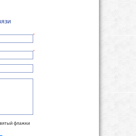
вязи
*
*
евятый флажки